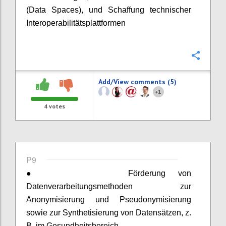
(Data Spaces), und Schaffung technischer
Interoperabilitätsplattformen
Confi
Add/View comments (5)
1
+
4
votes
P9
●
Förderung von
Datenverarbeitungsmethoden zur
Anonymisierung und Pseudonymisierung
sowie zur Synthetisierung von Datensätzen, z.
B. im Gesundheitsbereich