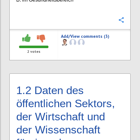
Confi
Add/View comments (3)
2
votes
1.2
Daten des
öffentlichen Sektors,
der Wirtschaft und
der Wissenschaft