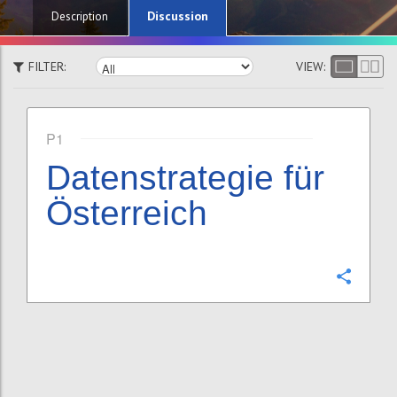
Discussion
Description
FILTER:
VIEW:
P1
Datenstrategie für
Österreich
Confi