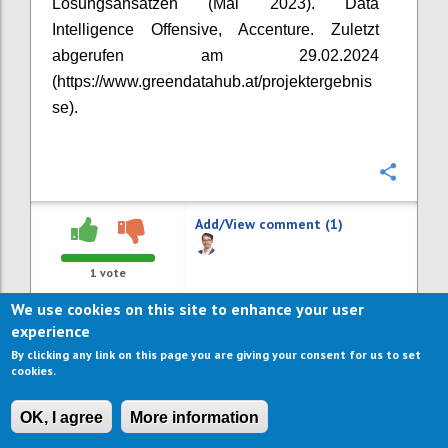
Lösungsansätzen (Mai 2023). Data
Intelligence Offensive, Accenture. Zuletzt
abgerufen am 29.02.2024
(https://www.greendatahub.at/projektergebnis
se).
Confi
Add/View comment (1)
1
vote
We use cookies on this site to enhance your user
experience
By clicking any link on this page you are giving your consent for us to set
cookies.
OK, I agree
More information