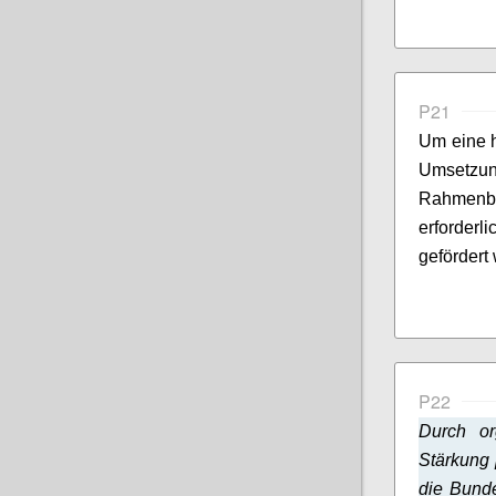
P21
Um eine h
Umsetzu
Rahmen
erforder
gefördert
P22
Durch or
Stärkung 
die Bunde