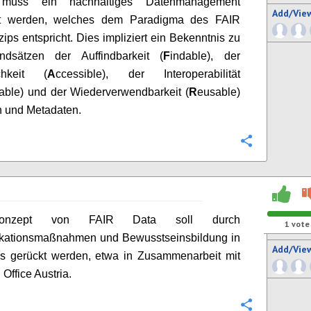
 muss ein nachhaltiges Datenmanagement
Add/Vie
lt werden, welches dem Paradigma des FAIR
zips entspricht. Dies impliziert ein Bekenntnis zu
dsätzen der Auffindbarkeit (
F
indable), der
chkeit (
A
ccessible), der Interoperabilität
able) und der Wiederverwendbarkeit (
R
eusable)
n und Metadaten.
Configure
nzept von FAIR Data soll durch
1
vote
ationsmaßnahmen und Bewusstseinsbildung in
Add/Vie
s gerückt werden, etwa in Zusammenarbeit mit
Office Austria.
Configure