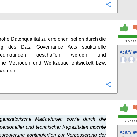
Configure
ohe Datenqualität zu erreichen, sollen durch die
1
vote
ng des Data Governance Acts strukturelle
Add/Vie
bedingungen geschaffen werden und
liche Methoden und Werkzeuge entwickelt bzw.
 werden.
Configure
ganisatorische Maßnahmen sowie durch die
2
vote
personeller und technischer Kapazitäten möchte
Add/Vie
sregierung kontinuierlich zur Verbesserung der