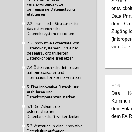
Sektors
verantwortungsvolle
entwicke
gemeinsame Datennutzung
etablieren
Data Prin
2.2 Essenzielle Strukturen für
den Grun
das österreichische
Zugängli
Datenökosystem einrichten
(
I
nteroper
2.3 Innovative Potenziale von
von Date
Datenökosystemen und einer
dezentral organisierten
Datenökonomie freisetzen
2.4 Österreichische Interessen
auf europäischer und
internationaler Ebene vertreten
P16
3. Eine innovative Datenkultur
etablieren und
Das Ko
Datenkompetenzen stärken
Kommunik
3.1 Die Zukunft der
den Foku
österreichischen
Datenlandschaft weiterdenken
dem FAIR 
3.2 Vertrauen in eine innovative
Datenkultur aufbauen