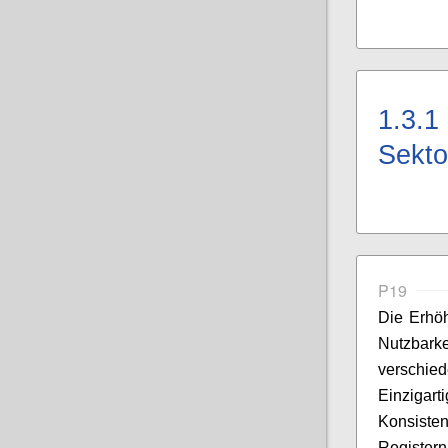
1.3.1
Sekto
P19
Die Erhöh
Nutzbarke
verschi
Einzigart
Konsist
Registern