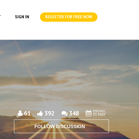
T
SIGN IN
REGISTER FOR FREE NOW
ENDING
61
392
348
05 MAY
FOLLOW DISCUSSION