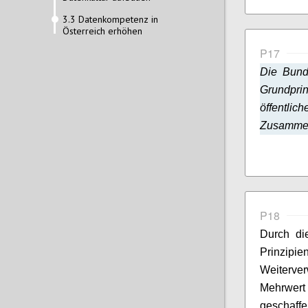
3.3 Datenkompetenz in
Österreich erhöhen
P17
Die Bund
Grundpri
öffentlic
Zusammena
P18
Durch di
Prinzi
Weiterver
Mehrwer
geschaff