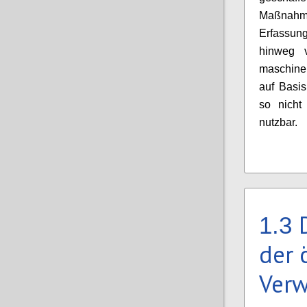
Maßnahme
Erfassun
hinweg v
maschine
auf Basi
so nicht
nutzbar.
1.3
der 
Verw