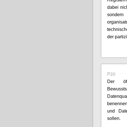
dabei nic
sonder
organisa
technisc
der parti
P20
Der öf
Bewusst
Datenqua
benennen,
und Date
sollen.