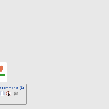
s
w comments (8)