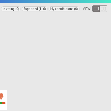
VIEW:
In voting (0)
Supported (116)
My contributions (0)
s