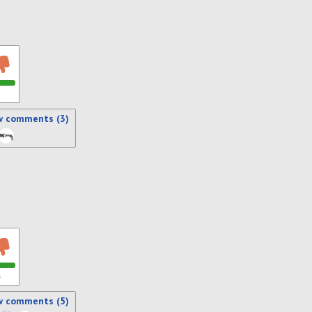
w comments (3)
s
w comments (5)