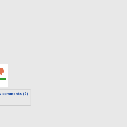
s
w comments (2)