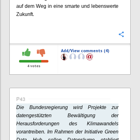
auf dem Weg in eine smarte und lebenswerte
Zukunft.
Confi
Add/View comments (4)
4
votes
P43
Die Bundesregierung wird Projekte zur
datengestützten Bewältigung der
Herausforderungen des Klimawandels
vorantreiben. Im Rahmen der Initiative Green
Data Hub sollen Datenräume etabliert