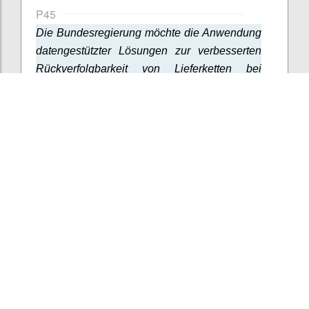
P45
Die Bundesregierung möchte die Anwendung
datengestützter Lösungen zur verbesserten
Rückverfolgbarkeit von Lieferketten bei
Produkten und Dienstleistungen vorantreiben.
Confi
Add/View comments (2)
1
vote
1.4.3
Datenlebenszyklus
und krisensichere