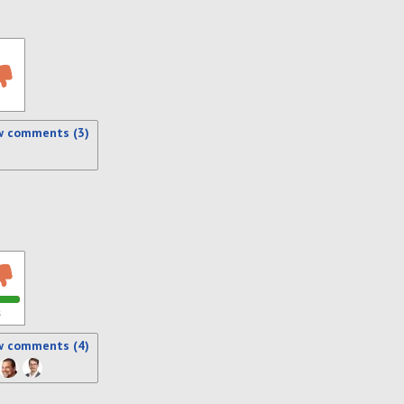
w comments (3)
s
w comments (4)