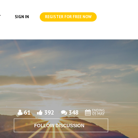
T
SIGN IN
REGISTER FOR FREE NOW
ENDING
61
392
348
05 MAY
FOLLOW DISCUSSION