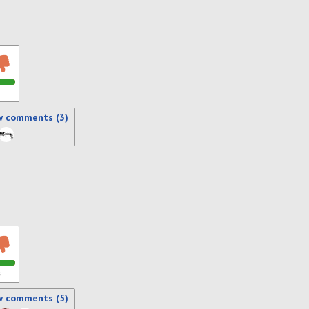
w comments (3)
s
w comments (5)