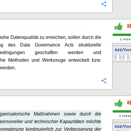
Configure
ohe Datenqualität zu erreichen, sollen durch die
1
vote
ng des Data Governance Acts strukturelle
Add/Vie
bedingungen geschaffen werden und
liche Methoden und Werkzeuge entwickelt bzw.
 werden.
Configure
ganisatorische Maßnahmen sowie durch die
2
vote
personeller und technischer Kapazitäten möchte
Add/Vie
sregierung kontinuierlich zur Verbesserung der