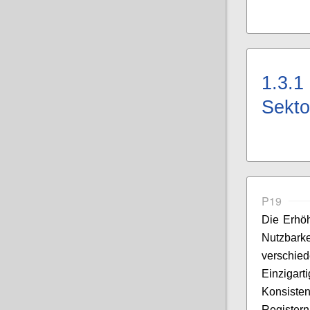
1.3.1
Sekto
P19
Die Erhöh
Nutzbarke
verschi
Einzigart
Konsist
Registern