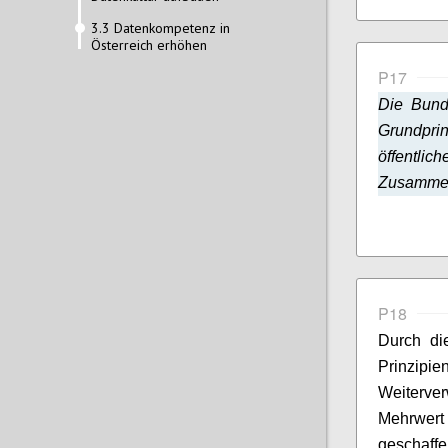
3.3 Datenkompetenz in
Österreich erhöhen
P17
Die Bund
Grundpri
öffentlic
Zusammena
P18
Durch di
Prinzi
Weiterver
Mehrwer
geschaff