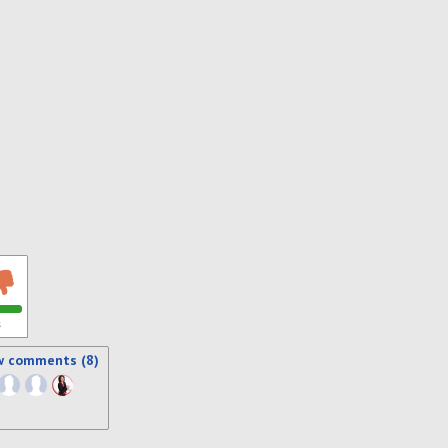
s
w comments (8)