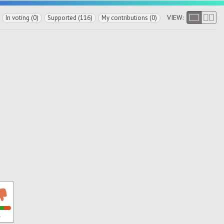
VIEW:
In voting (0)
Supported (116)
My contributions (0)
s