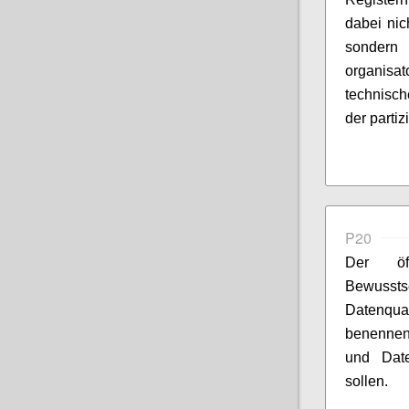
dabei nic
sonder
organisa
technisc
der parti
P20
Der öf
Bewusst
Datenqua
benennen,
und Date
sollen.