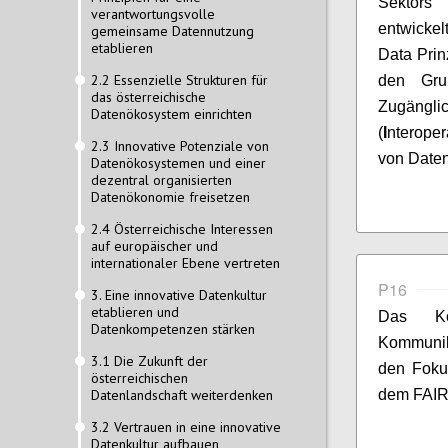
Sektors
verantwortungsvolle
entwicke
gemeinsame Datennutzung
etablieren
Data Prin
2.2 Essenzielle Strukturen für
den Grun
das österreichische
Zugängli
Datenökosystem einrichten
(
I
nteroper
2.3 Innovative Potenziale von
von Date
Datenökosystemen und einer
dezentral organisierten
Datenökonomie freisetzen
2.4 Österreichische Interessen
auf europäischer und
internationaler Ebene vertreten
P16
3. Eine innovative Datenkultur
etablieren und
Das Ko
Datenkompetenzen stärken
Kommunik
3.1 Die Zukunft der
den Foku
österreichischen
Datenlandschaft weiterdenken
dem FAIR 
3.2 Vertrauen in eine innovative
Datenkultur aufbauen