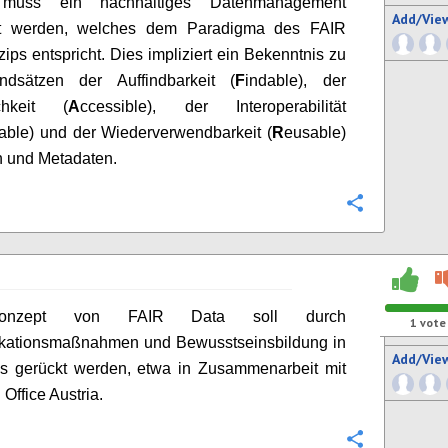
 muss ein nachhaltiges Datenmanagement
Add/Vie
lt werden, welches dem Paradigma des FAIR
zips entspricht. Dies impliziert ein Bekenntnis zu
dsätzen der Auffindbarkeit (
F
indable), der
chkeit (
A
ccessible), der Interoperabilität
able) und der Wiederverwendbarkeit (
R
eusable)
n und Metadaten.
Configure
nzept von FAIR Data soll durch
1
vote
ationsmaßnahmen und Bewusstseinsbildung in
Add/Vie
s gerückt werden, etwa in Zusammenarbeit mit
Office Austria.
Configure