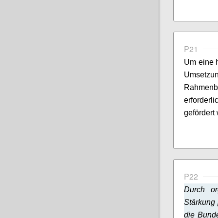
P21
Um eine h
Umsetzu
Rahmen
erforder
gefördert
P22
Durch or
Stärkung 
die Bunde