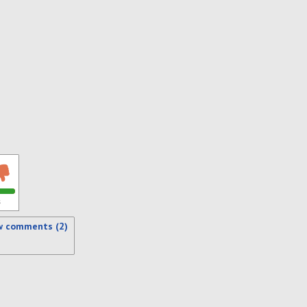
s
w comments (2)