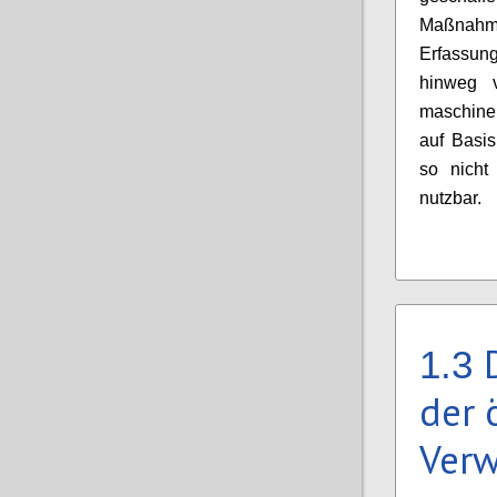
Maßnahme
Erfassun
hinweg v
maschine
auf Basi
so nicht
nutzbar.
1.3
der 
Verw