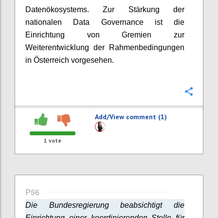
Datenökosystems. Zur Stärkung der
nationalen Data Governance ist die
Einrichtung von Gremien zur
Weiterentwicklung der Rahmenbedingungen
in Österreich vorgesehen.
Confi
Add/View comment (1)
1
vote
P56
Die Bundesregierung beabsichtigt die
Einrichtung einer koordinierenden Stelle für