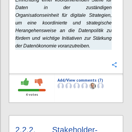
Daten in der zuständigen
Organisationseinheit für digitale Strategien,
um eine koordinierte und strategische
Herangehensweise an die Datenpolitik zu
fördern und wichtige Initiativen zur Stärkung
der Datenökonomie voranzutreiben.
Confi
Add/View comments (7)
4
votes
2.2.2.
Stakeholder-