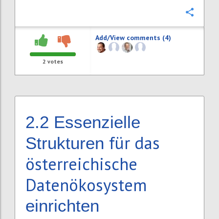
Confi
Add/View comments (4)
2
votes
2.2
Essenzielle
für das
Strukturen
österreichische
Datenökosystem
einrichten