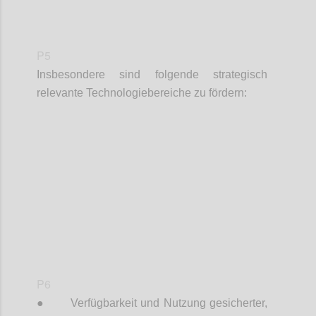
P5
Insbesondere sind folgende strategisch
relevante Technologiebereiche zu fördern:
Confi
P6
●
Verfügbarkeit und Nutzung gesicherter,