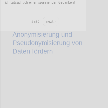
Schlüsseltechnologien,
ich tatsächlich einen spannenden Gedanken!
Architekturen für
Datenräume und
next ›
1 of 2
Instrumentarien zur
Anonymisierung und
Pseudonymisierung von
Daten fördern