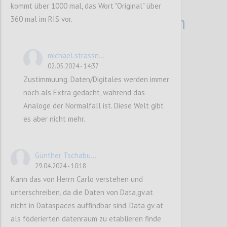
ogien für
kommt über 1000 mal, das Wort "Original" über
Dateninfrastrukturen
360 mal im RIS vor.
etablieren
michael.strassn...
02.05.2024 - 14:37
Zustimmuung. Daten/Digitales werden immer
noch als Extra gedacht, während das
Analoge der Normalfall ist. Diese Welt gibt
es aber nicht mehr.
Günther Tschabu...
29.04.2024 - 10:18
Kann das von Herrn Carlo verstehen und
1.1.1
Sichere
unterschreiben, da die Daten von Data,gv.at
nicht in Dataspaces auffindbar sind. Data gv at
Cloudinfrastrukturen,
als föderierten datenraum zu etablieren finde