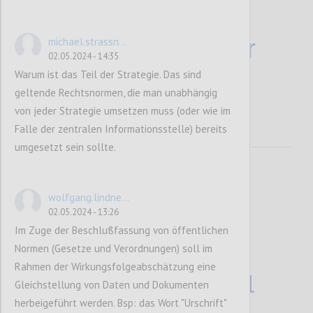
nachhaltige
Dateninfrastruktur
michael.strassn...
02.05.2024 - 14:35
en entwickeln
Warum ist das Teil der Strategie. Das sind
geltende Rechtsnormen, die man unabhängig
von jeder Strategie umsetzen muss (oder wie im
Falle der zentralen Informationsstelle) bereits
umgesetzt sein sollte.
wolfgang.lindne...
02.05.2024 - 13:26
Im Zuge der Beschlußfassung von öffentlichen
Normen (Gesetze und Verordnungen) soll im
Rahmen der Wirkungsfolgeabschätzung eine
Schlüsseltechnol
1.1
Gleichstellung von Daten und Dokumenten
herbeigeführt werden. Bsp: das Wort "Urschrift"