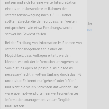
nutzen und sich für eine weite Interpretation
einsetzen, insbesondere im Rahmen der
Interessensabwägung nach § 6 IFG. Dabei
P2
sollten Zwecke, die den europäischen Werten
Die Beschreibung der Vision und Ziele der
entsprechen - wie etwa Forschungszwecke -
hier näher
Datenstrategie finden Sie
schwer ins Gewicht fallen.
ausgeführt.
Bei der Erteilung von Information im Rahmen von
Informationsbegehren fehlt aber die
Confi
Möglichkeit, dass Auflagen erteilt werden
können, wie mit der Information umzugehen ist.
Somit ist "as open as possible, as closed as
necessary" nicht in vollem Umfang durch das IFG
umsetzbar. Es kennt nur "geheim" oder "offen"
und nicht die vielen Schichten dazwischen. Das
wäre aber notwendig, um ein werteorientiertes
Informationsmanagement vollumfänglich
1.
Effiziente und
umzusetzen.