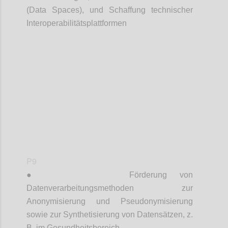
(Data Spaces), und Schaffung technischer
Interoperabilitätsplattformen
Confi
P9
●
Förderung von
Datenverarbeitungsmethoden zur
Anonymisierung und Pseudonymisierung
sowie zur Synthetisierung von Datensätzen, z.
B. im Gesundheitsbereich