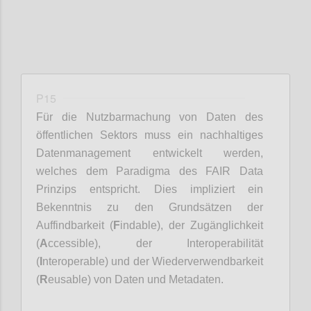
P15
Für die Nutzbarmachung von Daten des
öffentlichen Sektors muss ein nachhaltiges
Datenmanagement entwickelt werden,
welches dem Paradigma des FAIR Data
Prinzips entspricht. Dies impliziert ein
Bekenntnis zu den Grundsätzen der
Auffindbarkeit (
F
indable), der Zugänglichkeit
(
A
ccessible), der Interoperabilität
(
I
nteroperable) und der Wiederverwendbarkeit
(
R
eusable) von Daten und Metadaten.