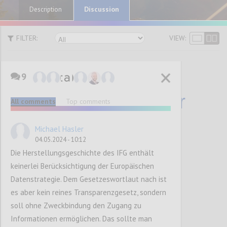
Discussion
Description
FILTER:
VIEW:
9
P1
Datenstrategie für
All comments
Top comments
Österreich
Michael Hasler
04.05.2024 - 10:12
Die Herstellungsgeschichte des IFG enthält
Confi
keinerlei Berücksichtigung der Europäischen
Datenstrategie. Dem Gesetzeswortlaut nach ist
es aber kein reines Transparenzgesetz, sondern
soll ohne Zweckbindung den Zugang zu
Informationen ermöglichen. Das sollte man