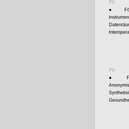
P8
●
Fö
Instrum
Datenräu
Interopera
P9
●
Anonymi
Synthe
Gesundhe