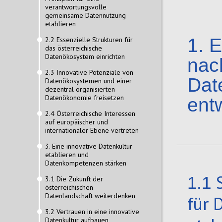
verantwortungsvolle
gemeinsame Datennutzung
etablieren
1.
E
2.2 Essenzielle Strukturen für
das österreichische
Datenökosystem einrichten
nac
2.3 Innovative Potenziale von
Dat
Datenökosystemen und einer
dezentral organisierten
Datenökonomie freisetzen
ent
2.4 Österreichische Interessen
auf europäischer und
internationaler Ebene vertreten
3. Eine innovative Datenkultur
etablieren und
Datenkompetenzen stärken
1.1
3.1 Die Zukunft der
österreichischen
Datenlandschaft weiterdenken
für 
3.2 Vertrauen in eine innovative
Datenkultur aufbauen