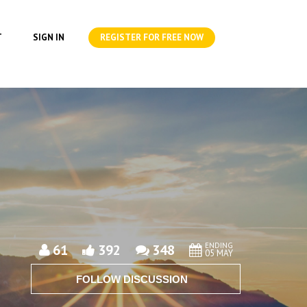
T
SIGN IN
REGISTER FOR FREE NOW
ENDING
61
392
348
05 MAY
FOLLOW DISCUSSION