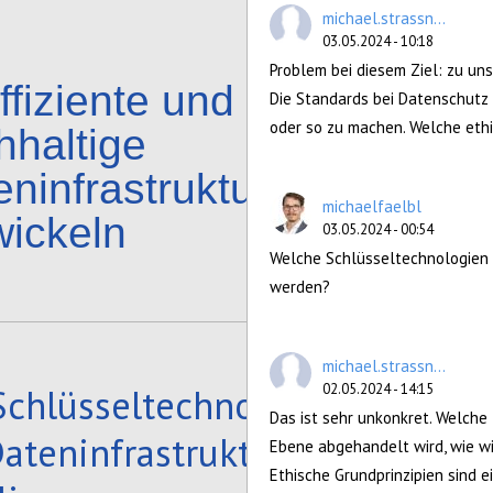
michael.strassn...
03.05.2024 - 10:18
Problem bei diesem Ziel: zu un
ffiziente und
Die Standards bei Datenschutz 
oder so zu machen. Welche ethi
hhaltige
eninfrastrukturen
michaelfaelbl
wickeln
03.05.2024 - 00:54
Welche Schlüsseltechnologien 
werden?
michael.strassn...
Schlüsseltechnologien
02.05.2024 - 14:15
Das ist sehr unkonkret. Welche
Dateninfrastrukturen
Ebene abgehandelt wird, wie wi
Ethische Grundprinzipien sind e