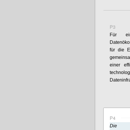
P3
Für ein
Datenökon
für die 
gemeinsa
einer eff
technol
Dateninfr
P4
Die B