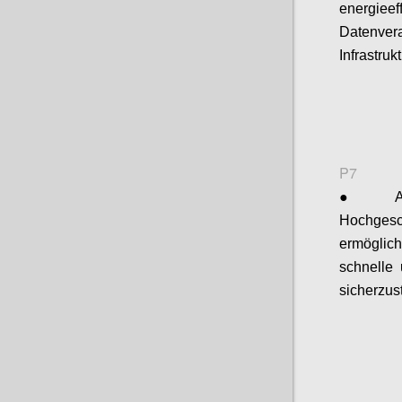
energieef
Datenve
Infrastru
P7
●
Hochgesc
ermöglic
schnelle 
sicherzus