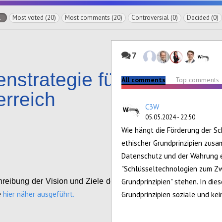
l
Most voted (20)
Most comments (20)
Controversial (0)
Decided (0)
7
nstrategie für
All comments
Top comments
erreich
C3W
05.05.2024 - 22:50
Configure
Wie hängt die Förderung der S
ethischer Grundprinzipien zusa
Datenschutz und der Wahrung et
"Schlüsseltechnologien zum Z
reibung der Vision und Ziele der Datenstrategie
Grundprinzipien" stehen. In die
hier näher ausgeführt.
e
Grundprinzipien soziale und ke
Configure