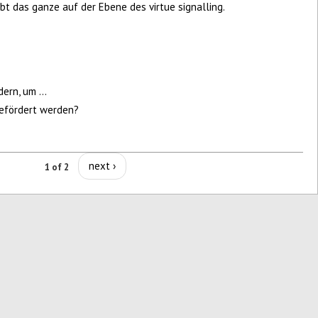
t das ganze auf der Ebene des virtue signalling.
ern, um ...
gefördert werden?
next ›
1 of 2