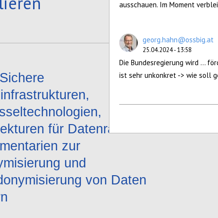
lieren
ausschauen. Im Moment verbleib
georg.hahn@ossbig.at
25.04.2024 - 13:58
Die Bundesregierung wird ... förd
Sichere
ist sehr unkonkret -> wie soll 
infrastrukturen,
sseltechnologien,
tekturen für Datenräume und
umentarien zur
misierung und
onymisierung von Daten
rn