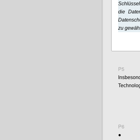
Schlüssel
die Date
Datensch
zu gewähr
P5
Insbeson
Technolog
P6
●