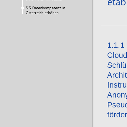
etab
3.3 Datenkompetenz in
Österreich erhöhen
1.1.1
Cloud
Schlü
Archi
Instr
Anony
Pseud
förde