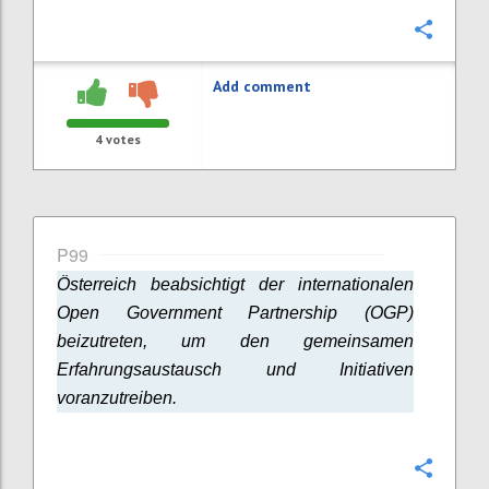
Confi
Add comment
4
votes
P99
Österreich beabsichtigt der internationalen
Open Government Partnership (OGP)
beizutreten, um den gemeinsamen
Erfahrungsaustausch und Initiativen
voranzutreiben.
Confi