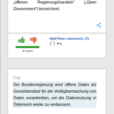
„offenes Regierungshandeln“ („
Open
Government“
) bezeichnet.
Confi
Add/View comments (2)
4
votes
P98
Die Bundesregierung wird offene Daten als
Grundstandard für die Verfügbarmachung von
Daten vorantreiben, um die Datennutzung in
Österreich weiter zu verbessern.