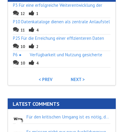
P3 Für eine erfolgreiche Weiterentwicklung der
12
1
P10 Datenkataloge dienen als zentrale Anlaufstel
11
4
P25 Für die Erreichung einer effizienteren Daten
10
2
P6 ● Verfügbarkeit und Nutzung gesicherte
10
4
< PREV
NEXT >
LATEST COMMENTS
Für den kritischen Umgang ist es nötig, dass auch Kenntnisse über die Entstehungszusammenhänge von Daten gelehrt werden. Gerade welche Daten, in welcher Form wann und weshalb erhoben werden, kann, insbesondere auch in Hinblick auf KI-Anwendungen, einen gravierenden Unterschied machen. Diese Kenntnisse können künftiger Diskriminierung vorbeugen und helfen dabei zu entscheiden, wann es nötig ist, weitere Daten in welcher Form zu erheben und wann von weiteren Erhebungen abzusehen ist. Sowie wie mit bereits vorhandenen Daten umzugehen ist.
Es müssen nicht nur neue Ausbildungswege geschaffen werden, denn Datenmanagement ist ein Querschnittsthema. Vielmehr müssen die Grundlagen auch in die Curricula bereits bestehender Berufsbilder von der Tischlerin bis zum Bürokaufmann verankert werden.