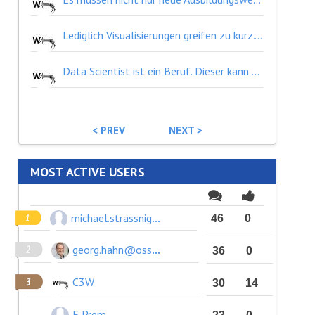
Lediglich Visualisierungen greifen zu kurz. Es benötigt eine umfassende Kommunikation über Prozesse und von Informationen. Diese hat barrierefrei und Bürger*innennah zu erfolgen. Zur permanenten Verbesserung ist überdies eine Partizipation der Bevölkerung in den Prozessen vorzusehen.
Data Scientist ist ein Beruf. Dieser kann ebenso wenig "eingerichtet" werden wie andere Berufe.
< PREV
NEXT >
MOST ACTIVE USERS
michael.strassnig@wwtf.at
46
0
georg.hahn@ossbig.at
36
0
C3W
30
14
E Prem