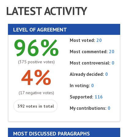
LATEST ACTIVITY
LEVEL OF AGREEMENT
96%
Most voted:
20
Most commented:
20
(375 positive votes)
Most controversial:
0
4%
Already decided:
0
In voting:
0
(17 negative votes)
Supported:
116
392 votes in total
My contributions:
0
MOST DISCUSSED PARAGRAPHS